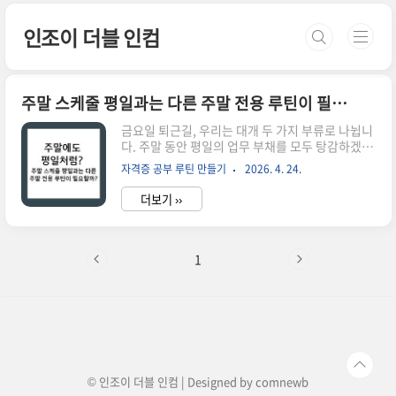
본문 바로가기
인조이 더블 인컴
주말 스케줄 평일과는 다른 주말 전용 루틴이 필요할까?
금요일 퇴근길, 우리는 대개 두 가지 부류로 나뉩니
다. 주말 동안 평일의 업무 부채를 모두 탕감하겠다
는 결연한 의지로 '초밀착 시간표'를 짜는 열정파
자격증 공부 루틴 만들기
2026. 4. 24.
와, 일단은 쉬고 보자는 보상 심리에 몸을 맡기는 휴
식파입니다. 하지만 공부와 업무, 그리고 개인적인
더보기 ››
성장을 병행해야 하는 우리 같은 사람들에게 주말
은 단순히 쉬는 시간도, 평일의 연장선도 되어서는
안 됩니다. 결론부터 말씀드리면 주말은 평일과 완
전히 다른 전용 루틴으로 운영하는 것이 훨씬 효율
1
적입니다. 평일의 우리는 루틴이라는 정해진 궤도
위를 달리는 열차와 같지만, 주말의 우리는 궤도 자
체를 점검하고 더 멀리 가기 위한 연료를 채워야 하
는 정비소의 시간을 가져야 하기 때문입니다.생활
패턴과 체력 상태가 평일과는 엄연히 다르다는 사
실을 무시한 채 같은 방식..
© 인조이 더블 인컴 | Designed by
comnewb