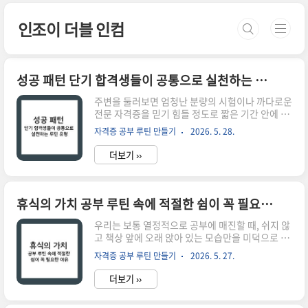
본문 바로가기
인조이 더블 인컴
성공 패턴 단기 합격생들이 공통으로 실천하는 루틴 유형
주변을 둘러보면 엄청난 분량의 시험이나 까다로운
전문 자격증을 믿기 힘들 정도로 짧은 기간 안에 합
격해내는 이들이 있습니다. 우리는 흔히 그들이 타
자격증 공부 루틴 만들기
2026. 5. 28.
고난 천재이거나 대단한 암기력을 가졌을 것이라
지레짐작하곤 하죠. 하지만 인지 과학과 공정 최적
더보기 ››
화의 관점에서 그들의 합격 수기를 정밀 분석해 보
면, 단기 합격의 본질은 지능의 우월함이 아니라 자
원의 집중과 루틴의 최적화에 있다는 사실을 발견
하게 됩니다. 마치 잘 설계된 도로 포장 공사에서 기
휴식의 가치 공부 루틴 속에 적절한 쉼이 꼭 필요한 이유
층과 표층의 두께를 정확히 계산하여 최소한의 자
재로 최대의 내구성을 뽑아내듯, 그들은 자신이 가
우리는 보통 열정적으로 공부에 매진할 때, 쉬지 않
진 한정된 시간과 에너지를 합격에 가장 직결되는
고 책상 앞에 오래 앉아 있는 모습만을 미덕으로 여
핵심 지점에만 송곳처럼 찔러 넣는 정밀한 시스템
깁니다. 플래너에 적힌 공부 시간이 길어질수록 성
자격증 공부 루틴 만들기
2026. 5. 27.
을 가동합니다.단기 합격생들에게 공부는 무작정
취감을 느끼고, 잠시라도 의자에서 일어나는 행위
지식을 많이 쌓는 고행이 아닙니다. 그..
에는 묘한 죄책감을 가지기도 하죠. 하지만 인지 과
더보기 ››
학과 시스템 공학의 관점에서 바라본 공부는 단순
히 데이터를 끝없이 밀어 넣는 단방향 공정이 아닙