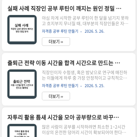
니다. 도로 포장 공사에서 아스팔트 혼합물을 깔아
둔 뒤 반드시 단단하게 굳어지기를 기다리는 양생
실패 사례 직장인 공부 루틴이 깨지는 원인 정밀 분석
(Curing)의 시간이 필요하듯, 지식이 우리 뇌에 완
야심 차게 시작한 공부 루틴이 한 달을 넘기지 못하
전히 안착하기 위해서도 반드시 정교하게 설계된
고 흐지부지 무너질 때, 대부분의 직장인들은 자신
휴식의 시간이 주어져야 합니다. 쉼이 없는 성실함
의 나약한 의지력을 탓하며 자책감에 빠집니다.
은 뇌를 쉽게 지치게 만들 뿐만 아니라, 애써 입력한
자격증 공부 루틴 만들기
2026. 5. 26.
"나는 독하지 못해서 안 돼", "정신력이 부족해서
정보들을 뇌 속에서 엉망으로 뒤엉키게 만드는 비
실패했어"라는 식으로 스스로에게 실망하곤 하죠.
효율의 주범입니다.지속 가능..
더보기 ››
하지만 인지 과학과 시스템 공학의 관점에서 이를
냉정하게 분석해 보면, 루틴의 붕괴는 개인의 의지
결함이 아니라 현실적인 환경 변수를 전혀 고려하
지 않은 설계 오류(Design Error)에서 비롯됩니다.
출퇴근 전략 이동 시간을 합격 시간으로 만드는 활용법
마치 도로 설계 시 실제 통행하는 중차량의 가변 하
직장인이자 수험생, 혹은 밤낮으로 연구에 매진하
중을 무시하고 서류상의 기준만 맞춰 얇게 포장했
는 이들에게 하루 중 가장 안정적이고 규칙적으로
다가, 얼마 못 가 도로 표면이 갈라지고 파손되는 것
확보할 수 있는 숨겨진 여유 시간은 언제일까요? 역
과 같은 이치입니다. 우리의 일상은 매일의 격무,
자격증 공부 루틴 만들기
2026. 5. 25.
설적이게도 그것은 책상 앞이 아니라 매일 반복되
갑작스러운 업무 의뢰, 피로 누적이라는 동적 하중
는 출퇴근 길입니다. 많은 사람이 이동 시간을 어쩔
이 끊임없이 작..
더보기 ››
수 없이 버려야 하는 일상의 고정 비용이나 피로한
낭비 시간으로 치부하곤 합니다. 하지만 이 쪼개진
시간들을 정밀하게 계측하고 리밸런싱하면, 하루
최소 30분에서 많게는 2시간에 달하는 독점적인
자투리 활용 틈새 시간을 모아 공부량으로 바꾸는 기술
학습 창구를 개설할 수 있습니다. 만원 지하철과 막
많은 사람이 공부를 시작하려면 최소한 1~2시간
히는 도로라는 거친 환경 속에서도 지식의 하부 구
이상의 온전한 덩어리 시간이 확보되어야 한다고
조를 단단하게 다져놓는 자만이, 남들과 똑같은 하