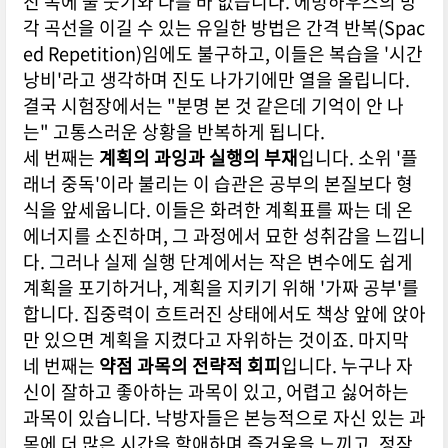
진 독에 물 붓기와 다를 바 없습니다. 에빙하우스의 망
각 곡선을 이길 수 있는 유일한 방법은 간격 반복(Spac
ed Repetition)임에도 불구하고, 이들은 복습을 '시간
낭비'라고 생각하며 진도 나가기에만 열을 올립니다.
결국 시험장에서는 "분명 본 것 같은데 기억이 안 나
는" 고통스러운 상황을 반복하게 됩니다.
세 번째는
계획의 과잉과 실행의 부재
입니다. 소위 '플
래너 중독'이라 불리는 이 습관은 공부의 본질보다 형
식을 앞세웁니다. 이들은 화려한 계획표를 짜는 데 온
에너지를 소진하며, 그 과정에서 묘한 성취감을 느낍니
다. 그러나 실제 실행 단계에서는 작은 변수에도 쉽게
계획을 포기하거나, 계획을 지키기 위해 '가짜 공부'를
합니다. 집중력이 흐트러진 상태에서도 책상 앞에 앉아
만 있으면 계획을 지켰다고 자위하는 것이죠. 마지막
네 번째는
약점 과목의 전략적 회피
입니다. 누구나 자
신이 잘하고 좋아하는 과목이 있고, 어렵고 싫어하는
과목이 있습니다. 낙방자들은 본능적으로 자신 있는 과
목에 더 많은 시간을 할애하며 즐거움을 느끼고, 정작