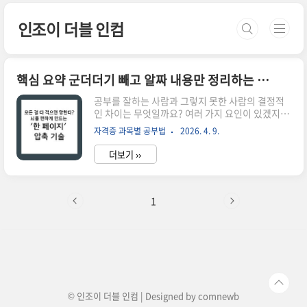
본문 바로가기
인조이 더블 인컴
핵심 요약 군더더기 빼고 알짜 내용만 정리하는 방법
공부를 잘하는 사람과 그렇지 못한 사람의 결정적
인 차이는 무엇일까요? 여러 가지 요인이 있겠지
만, 가장 본질적인 차이는 바로 '정보를 다루는 태
자격증 과목별 공부법
2026. 4. 9.
도'에 있습니다. 공부를 어려워하는 사람들은 모든
정보를 '공평하게' 대하려 합니다. 교과서의 모든
더보기 ››
문장에 밑줄을 긋고, 강사의 농담 하나까지 받아 적
으려 애쓰죠. 하지만 공부를 잘하는 사람들은 철저
하게 '차별적'입니다. 그들은 수많은 텍스트 중에서
나중에 다시 봐야 할 알짜 지식과 지금 즉시 버려야
1
할 군더더기를 냉정하게 구분해냅니다. 정리를 잘
한다는 것은 단순히 예쁜 노트를 만드는 것이 아니
라, 내 머릿속에 지식의 '최소 단위'만 남기는 고도
의 인지 전략입니다.요약은 단순히 글자 수를 줄이
는 행위가 아닙니다. 그것은 복잡하게 얽힌 정보들
사이에서 '핵심 원리'..
© 인조이 더블 인컴 | Designed by
comnewb