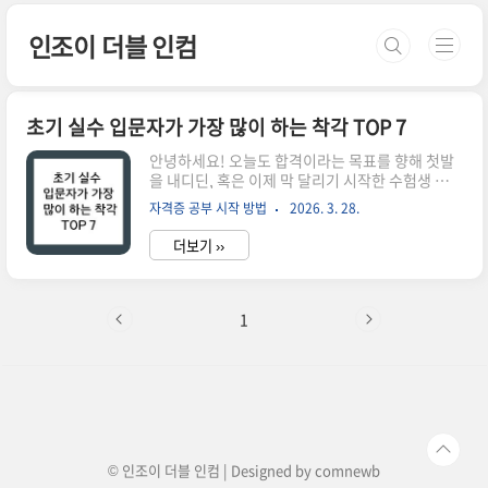
본문 바로가기
인조이 더블 인컴
초기 실수 입문자가 가장 많이 하는 착각 TOP 7
안녕하세요! 오늘도 합격이라는 목표를 향해 첫발
을 내디딘, 혹은 이제 막 달리기 시작한 수험생 여러
분 진심으로 환영합니다. 무언가를 새로 시작한다
자격증 공부 시작 방법
2026. 3. 28.
는 것은 언제나 설레는 일이지만, 동시에 안갯속을
걷는 것처럼 막막한 일이기도 하죠. 특히 자격증 시
더보기 ››
험은 '합격'이라는 명확한 결과가 정해져 있다 보
니, 마음이 급해져서 자신도 모르게 잘못된 길로 들
어서곤 합니다.공부를 하다 보면 "나는 왜 이렇게
머리가 안 좋지?"라거나 "나랑은 안 맞는 시험인가
1
봐"라며 자책하는 순간이 옵니다. 하지만 제가 장
담하건대, 여러분의 능력 문제가 아니라 우리가 가
졌던 '착각'이 발목을 잡고 있을 확률이 90% 이상
입니다. 오늘은 입문자들이 가장 많이 빠지는 달콤
하지만 치명적인 착각 7가지를 파헤쳐 보겠습니다.
이 글을 끝까지 읽는..
© 인조이 더블 인컴 | Designed by
comnewb