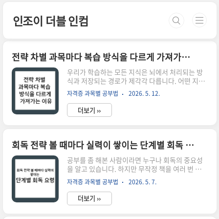
본문 바로가기
인조이 더블 인컴
전략 차별 과목마다 복습 방식을 다르게 가져가는 이유
우리가 학습하는 모든 지식은 뇌에서 처리되는 방
식과 저장되는 경로가 제각각 다릅니다. 어떤 지식
은 단순한 사실의 나열인 반면, 어떤 지식은 복잡한
자격증 과목별 공부법
2026. 5. 12.
논리 구조를 가진 유기체와 같고, 또 어떤 지식은 고
도의 숙련도를 요구하는 기술의 형태를 띱니다. 그
더보기 ››
럼에도 불구하고 많은 학습자가 모든 과목을 '책 읽
고 문제 풀기'라는 단일한 방식으로 복습하곤 합니
다. 이는 마치 모든 건설 현장에 똑같은 장비와 공법
을 적용하려는 것과 같습니다. 지반의 특성이 다르
회독 전략 볼 때마다 실력이 쌓이는 단계별 회독 요령
면 기초 공법이 달라져야 하듯, 과목의 특성에 따라
복습 방식도 인지적 동기화(Cognitive
공부를 좀 해본 사람이라면 누구나 회독의 중요성
Synchronization)를 거쳐야만 최고의 효율을 낼
을 알고 있습니다. 하지만 무작정 책을 여러 번 펼친
수 있습니다. 전략 없는 반복은 뇌에 피로를 줄 뿐만
다고 해서 실력이 자동으로 쌓이는 것은 아닙니다.
자격증 과목별 공부법
2026. 5. 7.
아니라, 정작 중요한 실전에서 지식을 인출하는 속
많은 수험생이 저지르는 치명적인 실수는 1회독 때
도를 떨어..
와 똑같은 마음가짐과 방식으로 5회독, 10회독을
더보기 ››
반복하는 것입니다. 이는 뇌에게 익숙함을 실력으
로 착각하게 만드는 인지적 착각(Illusion of