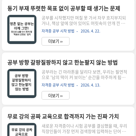
Competence)을 불러일으킬 뿐입니다. 눈에는 익
었지만 정작 백지에 써보라면 아무것도 적지 못하
동기 부재 뚜렷한 목표 없이 공부할 때 생기는 문제
는 상태, 그것이 바로 전략 없는 반복이 낳은 비극입
공부를 시작했지만 며칠 못 가서 자꾸 흐지부지되
니다. 회독의 본질은 단순히 양을 채우는 것이 아니
거나, 책상 앞에 앉아 있어도 머릿속이 안개 낀 듯
라, 회차를 거듭할수록 지식의 층위를 다르게 쌓아
뿌옇다면 이는 공부 방법의 문제라기보다 목표의
올려 마침내 지식의 해상도를 선명하게 만드는 데
자격증 공부 시작 방법
2026. 4. 22.
선명도 문제일 확률이 높습니다. 많은 이들이 무너
있습니다.성공적인 회독을 위해서는 각 단계마다
지는 루틴을 보며 자신의 나약한 의지력을 탓하지
뇌가 처리해야 할 ..
더보기 ››
만, 사실 우리의 의지는 연료와 같아서 명확한 목적
지가 없을 때는 연소되지 않도록 설계되어 있습니
다. 뚜렷한 목표 없이 하는 공부는 나침반 없이 망망
대해를 항해하는 배와 같습니다. 에너지는 에너지
공부 방향 갈팡질팡하지 않고 한눈팔지 않는 방법
대로 소모되지만 정작 어디로 나아가고 있는지 알
공부라는 긴 마라톤을 달리다 보면, 우리는 필연적
수 없기에, 작은 피로와 귀찮음이라는 파도 앞에서
으로 '남의 떡이 커 보이는' 순간을 마주하게 됩니
도 배는 쉽게 멈춰 서게 됩니다. 동기가 부족한 상태
다. 옆 자리 동료가 보는 문제집이 더 적중률이 높아
에서는 공부 자체가 성장이 아닌 노동으로 인식되
자격증 공부 시작 방법
2026. 4. 13.
보이고, 유튜브 알고리즘이 추천해주는 새로운 공
며, 이는 결국 심리적 번아웃으로 이어지는 지름길
부법이 내 것보다 훨씬 효율적일 것만 같은 유혹에
이 됩니다.동기 부재는 단순히 하기..
더보기 ››
빠지죠. 특히 우리처럼 일과 공부를 병행하며 매일
체력의 한계를 시험하는 직장인들에게 '더 빠른
길'에 대한 갈망은 곧 '불안'으로 이어집니다. 하지
만 공부의 무서운 진실은, 방향이 아무리 옳아도 그
무료 강의 공짜 교육으로 합격까지 가는 진짜 가치
위에서 발을 멈추거나 자꾸 옆길로 새면 결국 목적
새로운 자격증이나 시험 공부를 결심했을 때, 우리
지에는 한 걸음도 가까워질 수 없다는 점입니다. 갈
직장인들이 가장 먼저 검색창에 입력하는 단어 중
팡질팡하는 마음은 단순히 의지의 문제가 아니라,