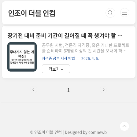
본문 바로가기
인조이 더블 인컴
장기전 대비 준비 기간이 길어질 때 꼭 챙겨야 할 것들
공무원 시험, 전문직 자격증, 혹은 거대한 프로젝트
를 준비하며 6개월 이상의 긴 시간을 보내야 하는
'장기전'에 돌입하면 우리는 평소와 전혀 다른 심리
자격증 공부 시작 방법
2026. 4. 6.
적 상태를 경험하게 됩니다. 처음 한두 달은 불타오
르는 의욕으로 밤을 새우기도 하지만, 시간이 흐를
더보기 ››
수록 어제 외운 것을 오늘 잊어버리는 허망함과 "과
연 내가 합격할 수 있을까?"라는 막연한 불안감이
엄습하죠. 사실 장기전에서 가장 중요한 것은 남들
보다 뛰어난 지능이나 화려한 암기 기술이 아닙니
1
다. 끝까지 결승선에 발을 들여놓을 수 있게 만드는
'유지력'과 '자기 조절 능력'입니다.마라톤 선수가
초반 1km를 전력 질주하지 않듯이, 장기 공부 역시
철저한 페이스 배분이 필수입니다. 많은 수험생이
실력이 부족해서가 아니라, 중도에 에너지가 고갈
되어 포기하거나 ..
© 인조이 더블 인컴 | Designed by
comnewb