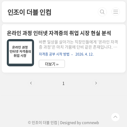
본문 바로가기
인조이 더블 인컴
온라인 과정 인터넷 자격증의 취업 시장 현실 분석
바쁜 일상을 살아가는 직장인들에게 '온라인 자격
증 과정'은 마치 가뭄에 단비 같은 존재입니다. 퇴
근 후 지친 몸을 이끌고 학원까지 가지 않아도, 집안
자격증 공부 시작 방법
2026. 4. 12.
일이나 육아를 마친 뒤 조용한 밤 시간을 활용해 자
기계발의 끈을 놓지 않을 수 있다는 점은 분명 축복
더보기 ››
에 가깝습니다. 접근성이 좋고 진입 장벽이 낮다 보
니, 많은 분이 이직이나 연봉 협상, 혹은 불안한 미
래를 대비하기 위한 수단으로 온라인 자격증 취득
에 뛰어듭니다. 하지만 냉정하게 말해, 우리가 마주
1
할 취업 시장은 단순히 '무엇을 땄느냐'보다 그 자
격증이 가진 '실질적인 무게감'을 훨씬 더 중요하게
따집니다. 온라인이라는 편리함 뒤에 숨겨진 취업
시장의 서늘한 현실을 먼저 이해해야만, 우리의 소
중한 시간과 비용을 낭비하지 않는 현명한 선택을
내릴 수 있습니다...
© 인조이 더블 인컴 | Designed by
comnewb