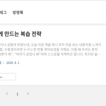
태그
방명록
게 만드는 복습 전략
간이나 공들여 외웠는데, 오늘 아침 책을 펴니 마치 처음 보는 내용처럼 느껴지
험, 수험생이라면 누구나 한 번쯤 겪어보셨을 거예요. 이럴 때 우리는 흔히
나쁜가 봐", "머리가 굳었나 봐"라며 스스로를 자책하곤 합니다. 하지만 솔직
이건 여러분의 지능 문제가 아닙니다. 우리 인간의 뇌는 원래 망각하도록 설계
법
2026. 4. 1.
니다. 진화론적으로 볼 때, 우리 뇌는 생존에 당장 필요 없는 정보는 과감히 삭
아끼려 합니다. 어제 본 단어 하나보다, 당장 나를 공격할지 모르는 위험 신호
 생존에 더 유리했으니까요.공부한 내용을 잊지 않게 만드는 핵심은 뇌의 이
››
역이용하는 것입니다. 뇌에게 "이 정보는 생존에..
1