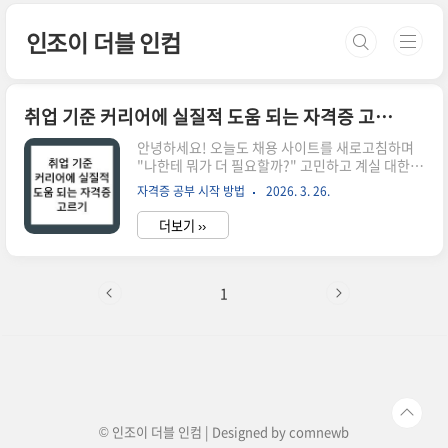
본문 바로가기
인조이 더블 인컴
취업 기준 커리어에 실질적 도움 되는 자격증 고르기
안녕하세요! 오늘도 채용 사이트를 새로고침하며
"나한테 뭐가 더 필요할까?" 고민하고 계실 대한민
국 취준생과 직장인 여러분, 반갑습니다. 취업 준비
자격증 공부 시작 방법
2026. 3. 26.
나 이직 준비를 하다 보면 가장 먼저 눈에 들어오는
게 바로 '자격증'이죠. 남들은 다 가지고 있는 것 같
더보기 ››
은데 나만 없는 것 같고, 이력서 빈칸을 보고 있으면
왠지 모를 불안감이 밀려오곤 합니다.하지만 냉정
하게 말씀드리고 싶습니다. 자격증은 다다익선(多
多益善)이 아닙니다. 개수만 늘리는 자격증은 오히
1
려 당신의 전문성을 흐릿하게 만들 뿐입니다. 기업
이 원하는 것은 '자격증이 많은 사람'이 아니라 '우
리 업무에 바로 투입될 준비가 된 사람'입니다. 오
늘은 수많은 자격증 사이에서 내 커리어를 진짜 빛
나게 해줄 '보석 같은 종목'을 골라내는 현실적인
기준들을 정리해 ..
© 인조이 더블 인컴 | Designed by
comnewb