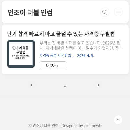
본문 바로가기
인조이 더블 인컴
단기 합격 빠르게 따고 끝낼 수 있는 자격증 구별법
우리는 참 바쁜 시대를 살고 있습니다. 2026년 현
재, 자기계발은 선택이 아닌 필수가 되었지만, 정작
책상 앞에 앉아 수개월을 보낼 여유는 턱없이 부족
자격증 공부 시작 방법
2026. 4. 6.
하죠. 그래서 많은 분이 '단기 합격'이라는 달콤한
단어에 매료되곤 합니다. 하지만 냉정하게 말해서,
더보기 ››
세상에 공짜는 없습니다. "2주 만에 합격!" 같은 자
극적인 후기 뒤에는 그 시험이 가진 독특한 구조와
수험생의 영리한 전략이 숨어 있기 마련입니다. 무
턱대고 아무 자격증이나 붙잡고 단기 합격을 노리
1
다가는, 시간만 낭비하고 자존감만 깎이는 결과를
초래하기 쉽습니다.자격증 시험의 세계에는 분명
히 '빠르게 공략 가능한 종목'이 존재합니다. 이는
단순히 난이도가 낮다는 뜻이 아니라, 시험의 메커
니즘이 단기 집중 학습에 최적화되어 있다는 의미
입니다. 우리가 흔히..
© 인조이 더블 인컴 | Designed by
comnewb