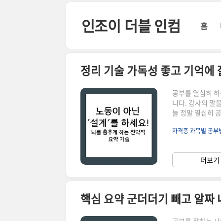
본문 바로가기
인조이 더블 인컴
홈
정리 기술 가독성 좋고 기억에 
공부를 열심히 하
니다. 강사의 말
늘 정말 열심히 
를 옮겨 적는 행
자격증 과목별 공부
이 아니라, '나중
시는 펼쳐보지 않
이 아니라, 정보
더보기 
히 '예쁘다'는 뜻
핵심 요약 군더더기 빼고 알짜