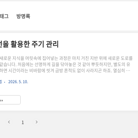
태그
방명록
선을 활용한 주기 관리
새로운 지식을 머릿속에 집어넣는 과정은 마치 거친 지반 위에 새로운 도로를
같습니다. 처음에는 선명하게 길을 닦아놓은 것 같아 뿌듯하지만, 별도의 유
하면 시간이라는 비바람에 씻겨 금방 흔적도 없이 사라지곤 하죠. 열심히 공
 백지처럼 하얗게 변해버린 머릿속을 보며 자책해 본 적이 있다면, 그것은 당
법
2026. 5. 10.
가 아니라 우리 뇌가 가진 지극히 정상적인 생존 본능 때문입니다. 독일의 심
빙하우스가 발견한 망각 곡선은 우리가 왜 그토록 쉽게 잊어버리는지, 그리고
망각의 속도를 늦출 수 있는지에 대한 가장 과학적인 해답을 제시합니다.망각
››
 뇌의 효율적인 자원 관리 시스템입니다. 뇌는 매일 쏟아지는 방..
1