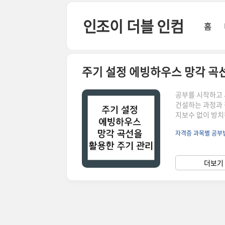
본문 바로가기
인조이 더블 인컴
홈
주기 설정 에빙하우스 망각 곡
공부를 시작하고 
건설하는 과정과 
지보수 없이 방치
부했는데 며칠 뒤
자격증 과목별 공부
신의 기억력 문제
리학자 헤르만 에
어떻게 해야 그 
더보기 
은 결함이 아니라