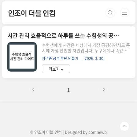
본문 바로가기
인조이 더블 인컴
시간 관리 효율적으로 하루를 쓰는 수험생의 공부 습관
수험생에게 시간은 세상에서 가장 공평하면서도 동
시에 가장 잔인한 자원입니다. 누구에게나 똑같이
하루 24시간이 주어지지만, 누군가는 그 안에서 놀
자격증 공부 루틴 만들기
2026. 3. 30.
라운 성취를 일구어내고 누군가는 늘 시간이 부족
하다며 발을 동동 구릅니다. 솔직히 우리 스스로를
더보기 ››
되돌아봅시다. 우리는 정말 시간이 부족한 걸까요,
아니면 우리에게 주어진 시간을 '관리'하기보다 '낭
비'하는 데 더 익숙해져 있는 걸까요? 많은 수험생
이 저지르는 가장 큰 실수는 공부의 성과를 '책상 앞
1
에 앉아 있는 시간의 양'으로 측정하려 한다는 점입
니다. 하지만 효율적인 공부는 단순히 시계의 바늘
을 얼마나 돌렸느냐가 아니라, 그 시간 속에서 나의
뇌를 얼마나 밀도 있게 사용했느냐에 따라 결정됩
니다.공부 효율을 높인다는 것은 단순히 잠을 줄이
거나 쉬는 시간을 삭제하..
© 인조이 더블 인컴 | Designed by
comnewb