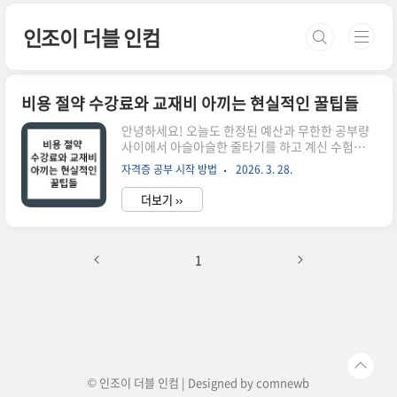
본문 바로가기
인조이 더블 인컴
비용 절약 수강료와 교재비 아끼는 현실적인 꿀팁들
안녕하세요! 오늘도 한정된 예산과 무한한 공부량
사이에서 아슬아슬한 줄타기를 하고 계신 수험생
여러분, 반갑습니다. 자격증 하나 따려고 마음먹었
자격증 공부 시작 방법
2026. 3. 28.
는데, 교재 몇 권 장바구니에 담고 인강 결제창까지
가다 보면 "어라? 내 통장 잔고가 왜 이러지?" 싶을
더보기 ››
때가 많으시죠? 저 역시 연구원 생활을 하며 박사
과정을 밟고 있는 입장에서, 그리고 경제적 자유
(FIRE)를 꿈꾸며 한 푼이라도 아껴보려는 블로거로
서 그 마음을 너무나 잘 압니다.우리는 보통 '공부
1
는 장비빨'이라며 일단 결제부터 하고 보지만, 냉정
하게 말해 자격증 합격은 결제 금액 순이 아닙니다.
오히려 불필요한 지출을 줄이고 그 돈으로 시험 당
일 컨디션 관리를 위해 소고기 한 번 더 사 먹는 게
합격에 더 유리할 수도 있죠. 오늘은 제가 직접 경험
하고 분..
© 인조이 더블 인컴 | Designed by
comnewb