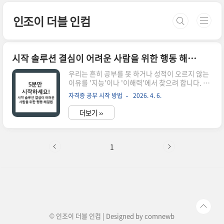
본문 바로가기
인조이 더블 인컴
시작 솔루션 결심이 어려운 사람을 위한 행동 해결법
우리는 흔히 공부를 못 하거나 성적이 오르지 않는
이유를 '지능'이나 '이해력'에서 찾으려 합니다. 하
지만 냉정하게 우리 스스로를 되돌아보면, 정작 문
자격증 공부 시작 방법
2026. 4. 6.
제는 책을 펴고 앉아 있는 시간의 질이 아니라 책상
을 향해 걸어가는 그 짧은 거리, 즉 '시작' 자체에 있
더보기 ››
는 경우가 훨씬 많습니다. "오늘부터 진짜 열심히
해야지"라고 수백 번 결심하지만, 막상 책상 앞에
앉으려 하면 갑자기 방 정리를 하고 싶어지거나 스
마트폰의 알림 하나에 마음이 맥없이 흔들리곤 하
1
죠. 이것은 당신이 게으르거나 의지가 약해서가 아
닙니다. 단지 당신의 뇌가 '시작'이라는 거대한 변
화를 생존의 위협으로 느끼고 강력한 방어 기제를
작동시키고 있기 때문입니다.시작 솔루션의 핵심
은 당신의 나약함을 꾸짖는 것이 아니라, 당신의 뇌
가 눈치채지 못할 정..
© 인조이 더블 인컴 | Designed by
comnewb