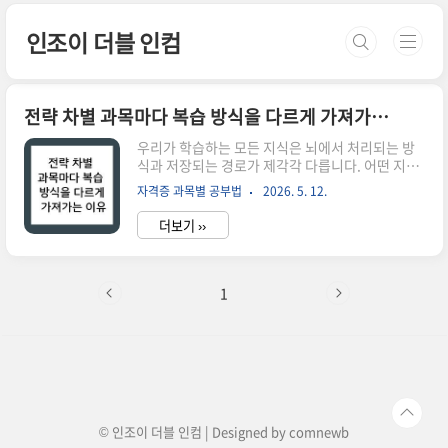
본문 바로가기
인조이 더블 인컴
전략 차별 과목마다 복습 방식을 다르게 가져가는 이유
우리가 학습하는 모든 지식은 뇌에서 처리되는 방
식과 저장되는 경로가 제각각 다릅니다. 어떤 지식
은 단순한 사실의 나열인 반면, 어떤 지식은 복잡한
자격증 과목별 공부법
2026. 5. 12.
논리 구조를 가진 유기체와 같고, 또 어떤 지식은 고
도의 숙련도를 요구하는 기술의 형태를 띱니다. 그
더보기 ››
럼에도 불구하고 많은 학습자가 모든 과목을 '책 읽
고 문제 풀기'라는 단일한 방식으로 복습하곤 합니
다. 이는 마치 모든 건설 현장에 똑같은 장비와 공법
을 적용하려는 것과 같습니다. 지반의 특성이 다르
1
면 기초 공법이 달라져야 하듯, 과목의 특성에 따라
복습 방식도 인지적 동기화(Cognitive
Synchronization)를 거쳐야만 최고의 효율을 낼
수 있습니다. 전략 없는 반복은 뇌에 피로를 줄 뿐만
아니라, 정작 중요한 실전에서 지식을 인출하는 속
도를 떨어..
© 인조이 더블 인컴 | Designed by
comnewb