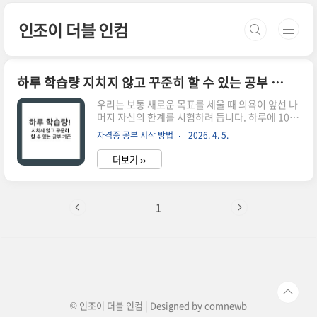
본문 바로가기
인조이 더블 인컴
하루 학습량 지치지 않고 꾸준히 할 수 있는 공부 기준
우리는 보통 새로운 목표를 세울 때 의욕이 앞선 나
머지 자신의 한계를 시험하려 듭니다. 하루에 10시
간씩 공부하겠다는 비장한 계획을 세우고, 잠을 줄
자격증 공부 시작 방법
2026. 4. 5.
여가며 책상 앞에 앉아 있는 자신을 보며 뿌듯함을
느끼기도 하죠. 하지만 이런 식의 '폭주'는 얼마 가
더보기 ››
지 않아 독이 되어 돌아옵니다. 공부는 단거리 전력
질주가 아니라 아주 긴 호흡으로 이어가야 하는 마
라톤과 같기 때문입니다. 열정이라는 연료는 생각
보다 빨리 바닥나고, 한 번 번아웃(Burnout)이 찾
1
아오면 다시 책을 펼치기까지는 몇 배의 노력이 필
요해집니다. 결국 공부에서 가장 무서운 적은 게으
름이 아니라, 앞뒤 재지 않고 달려들다가 스스로 지
쳐 쓰러지는 '무리한 의욕'입니다.공부의 성과는 단
순히 하루에 몇 페이지를 읽었느냐가 아니라, 그 과
정을 얼마나 오..
© 인조이 더블 인컴 | Designed by
comnewb