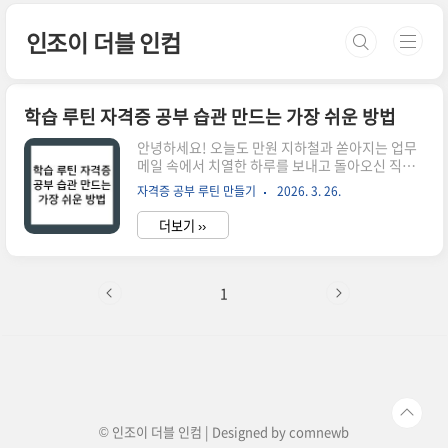
본문 바로가기
인조이 더블 인컴
학습 루틴 자격증 공부 습관 만드는 가장 쉬운 방법
안녕하세요! 오늘도 만원 지하철과 쏟아지는 업무
메일 속에서 치열한 하루를 보내고 돌아오신 직장
인 수험생 여러분, 정말 고생 많으셨습니다. 퇴근
자격증 공부 루틴 만들기
2026. 3. 26.
길, 현관문을 열고 들어올 때 느껴지는 그 말할 수
없는 피로감 속에서도 '아, 자격증 공부해야 하는
더보기 ››
데...'라는 부채감을 느끼고 계신다면, 여러분은 이
미 충분히 훌륭한 사람입니다.우리는 흔히 공부를
계속하지 못하는 이유를 '나약한 의지' 때문이라고
생각하며 스스로를 자책하곤 합니다. 하지만 제가
1
수많은 시행착오 끝에 깨달은 사실은 하나입니다.
자격증 합격은 의지력이 강한 사람이 아니라, 공부
를 '세수하는 것'처럼 당연한 일과로 만든 사람이
거머쥔다는 것입니다. 오늘은 의지력을 쥐어짜지
않고도 자연스럽게 몸이 움직이게 만드는, 가장 쉽
고 현실적인 루틴 설계법에 대..
© 인조이 더블 인컴 | Designed by
comnewb