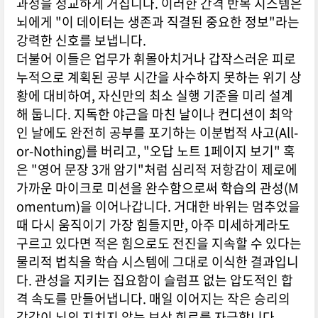
과정을 정교하게 거칩니다. 이러한 간격 반복 시스템은
뇌에게 "이 데이터는 생존과 직결된 중요한 정보"라는
강력한 신호를 보냅니다.
더불어 이들은 업무가 휘몰아치거나 갑작스러운 피로
누적으로 계획된 공부 시간을 사수하지 못하는 위기 상
황에 대비하여, 자신만의 최소 실행 기준을 미리 설계
해 둡니다. 지독한 야근을 마친 날이나 컨디션이 최악
인 날에도 완전히 공부를 포기하는 이분법적 사고(All-
or-Nothing)를 버리고, "오답 노트 1페이지 보기" 혹
은 "영어 문장 3개 암기"처럼 심리적 저항감이 제로에
가까운 마이크로 미션을 완수함으로써 학습의 관성(M
omentum)을 이어나갑니다. 거대한 바위는 멈추었을
때 다시 움직이기 가장 힘들지만, 아주 미세하게라도
구르고 있다면 적은 힘으로도 전진을 지속할 수 있다는
물리적 법칙을 학습 시스템에 그대로 이식한 결과입니
다. 관성을 지키는 집요함이 슬럼프 없는 압도적인 합
격 속도를 만들어냅니다. 매일 이어지는 작은 승리의
감각이 뇌의 지치지 않는 보상 회로를 자극합니다.