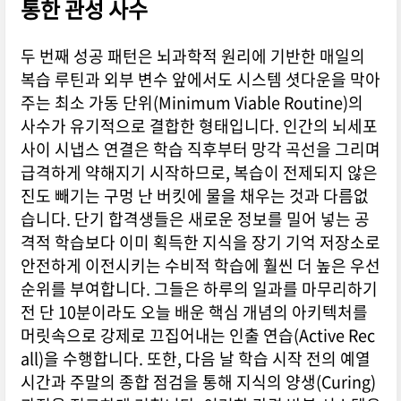
통한 관성 사수
두 번째 성공 패턴은 뇌과학적 원리에 기반한 매일의
복습 루틴과 외부 변수 앞에서도 시스템 셧다운을 막아
주는 최소 가동 단위(Minimum Viable Routine)의
사수가 유기적으로 결합한 형태입니다. 인간의 뇌세포
사이 시냅스 연결은 학습 직후부터 망각 곡선을 그리며
급격하게 약해지기 시작하므로, 복습이 전제되지 않은
진도 빼기는 구멍 난 버킷에 물을 채우는 것과 다름없
습니다. 단기 합격생들은 새로운 정보를 밀어 넣는 공
격적 학습보다 이미 획득한 지식을 장기 기억 저장소로
안전하게 이전시키는 수비적 학습에 훨씬 더 높은 우선
순위를 부여합니다. 그들은 하루의 일과를 마무리하기
전 단 10분이라도 오늘 배운 핵심 개념의 아키텍처를
머릿속으로 강제로 끄집어내는 인출 연습(Active Rec
all)을 수행합니다. 또한, 다음 날 학습 시작 전의 예열
시간과 주말의 종합 점검을 통해 지식의 양생(Curing)