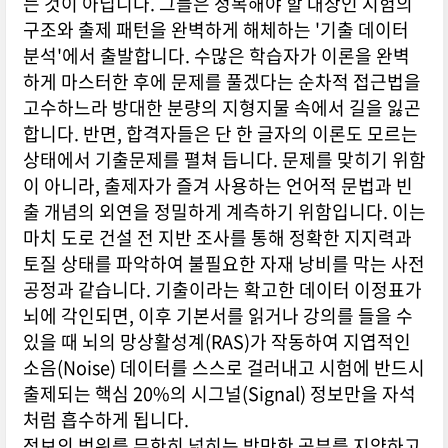
는 것이 아닙니다. 그들은 정복해야 할 대상인 시험의
구조와 출제 패턴을 완벽하게 해체하는 '기출 데이터
분석'에서 출발합니다. 수많은 학습자가 이론을 완벽
하게 마스터한 후에 문제를 풀겠다는 순차적 접근법을
고수하느라 방대한 분량의 지형지물 속에서 길을 잃곤
합니다. 반면, 합격자들은 단 한 글자의 이론도 모르는
상태에서 기출문제를 펼쳐 듭니다. 문제를 맞히기 위함
이 아니라, 출제자가 즐겨 사용하는 언어적 문법과 빈
출 개념의 외연을 정밀하게 계측하기 위함입니다. 이는
마치 도로 건설 전 지반 조사를 통해 정확한 지지력과
토질 상태를 파악하여 불필요한 자재 낭비를 막는 사전
공정과 같습니다. 기출이라는 확고한 데이터 이정표가
뇌에 각인되면, 이후 기본서를 읽거나 강의를 들을 수
있을 때 뇌의 망상활성계(RAS)가 작동하여 지엽적인
소음(Noise) 데이터를 스스로 걸러내고 시험에 반드시
출제되는 핵심 20%의 시그널(Signal) 정보만을 자석
처럼 흡수하게 됩니다.
정보의 범위를 무한히 넓히는 방만한 공부를 지양하고,